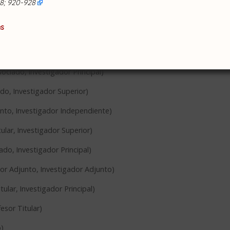
38; 920-928
Investigador Emérito
)
es
)
fe de Trabajos Prácticos
,
Investigador Asistente
)
sociado
,
Investigador Principal
)
ado
,
Investigador Superior
)
unto
,
Investigador Independiente
)
tular
,
Investigador Superior
)
iado
,
Investigador Principal
)
or Adjunto
,
Investigador Adjunto
)
tular
,
Investigador Principal
)
esor Titular
)
o
)