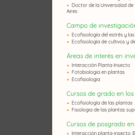
Prol, Magdalena
(
Beca Doctoral
Doctor de la Universidad de
Aires
Rodríguez, Verónica
(
Profesor 
Tognetti, Pedro
Campo de investigació
(
Profesor Adjun
Ecofisiología del estrés y la
Yahdjian, Laura
(
Profesor Asoci
Ecofisiología de cultivos y de
Investigadores
Áreas de interés en inv
Interacción Planta-Insecto
Abeledo, Gabriela
(
Profesor Aso
Fotobiologia en plantas
Ecofisiologia
Aguiar, Martín
(
Profesor Titular
,
Aguiar, Sebastián
(
Ayudante de 
Cursos de grado en los
Ecofisiología de las plantas
Andrade, José Francisco
(
Jefe d
Fisiologia de las plantas sup
Austin, Amy
(
Profesor Titular
,
Inv
Cursos de posgrado en 
Baldassini, Pablo
(
Jefe de Traba
Interacción planta-insecto.