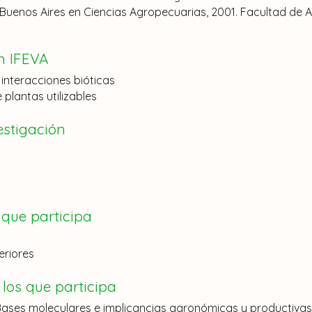
)
 Buenos Aires en Ciencias Agropecuarias, 2001. Facultad de
Adjunto
,
Investigador Independiente
)
n IFEVA
to
,
Investigador Adjunto
)
s interacciones bióticas
ado
,
Investigador Principal
)
 plantas utilizables
estigación
ciado
,
Investigador Independiente
)
Investigador Superior
)
1ra
,
Investigador Asistente
)
 que participa
e Trabajos Prácticos
,
Investigador Adjunto
)
eriores
estigador Superior
)
los que participa
jos Prácticos
,
Investigador Asistente
)
 Bases moleculares e implicancias agronómicas y productivas