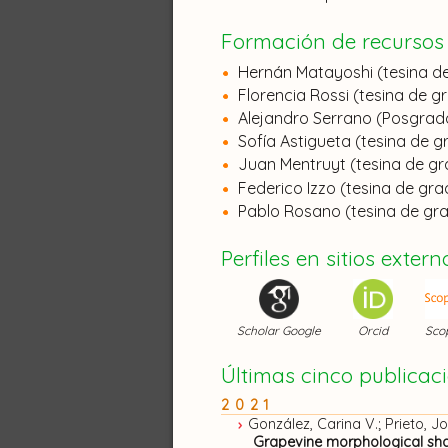
Ballaré, Carlos
(
Profesor Titular
,
Formación de recurso
Batista, William
(
Profesor Titular
Hernán Matayoshi (tesina d
Batlla, Diego
(
Profesor Asociado
Florencia Rossi (tesina de g
Alejandro Serrano (Posgrado
Benech-Arnold, Roberto
(
Profe
Sofía Astigueta (tesina de g
Bertero, Daniel
(
Profesor Asoci
Juan Mentruyt (tesina de g
Federico Izzo (tesina de gra
Botto, Javier
(
Profesor Asociado
,
Pablo Rosano (tesina de gr
Cagnola, Juan Ignacio
(
Profeso
Perfiles en sitios extern
Casal, Jorge José
(
Profesor Titul
Casas, Cecilia
(
Profesor Adjunto
,
Scholar Google
Orcid
Sco
Cipriotti, Pablo
(
Profesor Asocia
Últimas cinco publicac
Cordon, Gabriela
(
Investigador 
2021
González, Carina V.; Prieto, Jo
Crocco, Carlos
(
Profesor Adjunt
Grapevine morphological shad