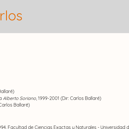
cin, Roberto
(
Profesor Titular
,
Investigador Principal
)
rlos
nsejo
ciado
,
Investigador Independiente
)
ar
,
Investigador Superior
)
Investigador Adjunto
)
djunto
,
Investigador Asistente
)
octoral
)
Ballaré)
unto
,
Investigador Independiente
)
ca
Alberto Soriano
, 1999-2001 (Dir: Carlos Ballaré)
arlos Ballaré)
pal
)
iado
,
Investigador Principal
)
 1994. Facultad de Ciencias Exactas y Naturales - Universidad 