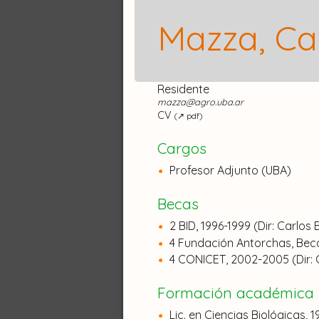
Vicedirección:
Fernández Aldún
Mazza, Ca
Miembros del co
Abeledo, Gabriela
(
Profesor Aso
Residente
mazza@agro.uba.ar
Cabrera, Felipe
(
Beca Doctoral
)
CV
(↗ pdf)
Casal, Jorge José
(
Profesor Titul
Cargos
Casas, Cecilia
(
Profesor Adjunto
,
Profesor Adjunto (UBA)
Druille, Magdalena
(
Profesor A
Becas
Forlenza, María Ayelén
(
Beca D
2 BID, 1996-1999 (Dir: Carlos 
Mollard, Federico
(
Profesor Adj
4 Fundación Antorchas, Be
4 CONICET, 2002-2005 (Dir: C
Nullo, Sebastián
(
Técnico Princi
Formación académica
Omacini, Marina
(
Profesor Asoc
Lic. en Ciencias Biológicas,