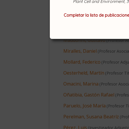
Plant Cell and Environment, 
Hall, Antonio
(
Profesor Emérito
,
Completar la lista de publicacion
Insausti, Pedro
(
Profesor Titular
Lacoretz, Mariela Verónica
(
Je
Maddonni, Gustavo
(
Profesor A
Miralles, Daniel
(
Profesor Asoci
Mollard, Federico
(
Profesor Adj
Oesterheld, Martín
(
Profesor Ti
Omacini, Marina
(
Profesor Asoc
Oñatibia, Gastón Rafael
(
Profes
Paruelo, José María
(
Profesor Ti
Perelman, Susana Beatríz
(
Prof
Pérez, Luis
(
Investigador Adjunt