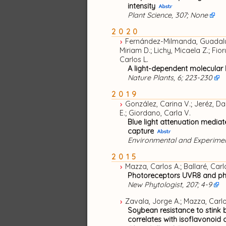
intensity
De Paepe, Josefina Luisa
(
Profe
Plant Science, 307; None
Di Bella, Carla Estefanía
(
Profe
2020
Fernández-Milmanda, Guadalupe 
Di Bella, Carlos Marcelo
(
Profe
Miriam D.; Lichy, Micaela Z.; Fi
Carlos L.
Druille, Magdalena
(
Profesor A
A light-dependent molecular 
Nature Plants, 6; 223-230
D’Andrea, Karina
(
Jefe de Traba
2019
Fernández Aldúncin, Roberto
González, Carina V.; Jeréz, Da
(
E.; Giordano, Carla V.
Blue light attenuation mediat
Fernández Aldúncin, Roberto
(
capture
Environmental and Experiment
Ferraro, Diego Omar
(
Profesor
2015
Garbulsky, Martín
(
Profesor As
Mazza, Carlos A.; Ballaré, Carl
Photoreceptors UVR8 and phy
García Parisi, Pablo
(
Jefe de Tra
New Phytologist, 207; 4-9
Ghersa, Claudio
(
Profesor Eméri
Zavala, Jorge A.; Mazza, Carlos
Soybean resistance to stink b
Grimoldi, Agustín
correlates with isoflavonoid 
(
Profesor Titu