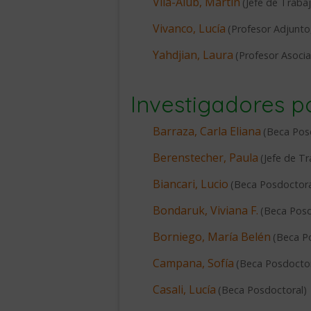
Vila-Aiub, Martín
(
Jefe de Traba
Vivanco, Lucía
(
Profesor Adjunto
Yahdjian, Laura
(
Profesor Asoci
Investigadores p
Barraza, Carla Eliana
(
Beca Pos
Berenstecher, Paula
(
Jefe de Tr
Biancari, Lucio
(
Beca Posdoctora
Bondaruk, Viviana F.
(
Beca Posd
Borniego, María Belén
(
Beca P
Campana, Sofía
(
Beca Posdocto
Casali, Lucía
(
Beca Posdoctoral
)