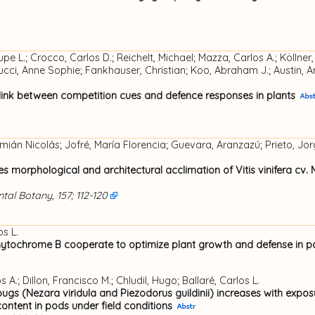
sor Adjunto
,
Investigador Adjunto
)
sor Adjunto
,
Investigador Adjunto
)
L.; Crocco, Carlos D.; Reichelt, Michael; Mazza, Carlos A.; Köllner,
sor Adjunto
,
Investigador Independiente
)
orucci, Anne Sophie; Fankhauser, Christian; Koo, Abraham J.; Austin, 
djunto
,
Investigador Asistente
)
link between competition cues and defence responses in plants
jos Prácticos
,
Investigador Independiente
)
mián Nicolás; Jofré, María Florencia; Guevara, Aranzazú; Prieto, Jorg
Profesor Titular
,
Investigador Principal
)
es morphological and architectural acclimation of Vitis vinifera cv.
Profesor Titular
,
Investigador Principal
)
al Botany, 157; 112-120
 Adjunto
,
Investigador Independiente
)
ociado
,
Investigador Adjunto
)
os L.
tochrome B cooperate to optimize plant growth and defense in p
bajos Prácticos
,
Investigador Adjunto
)
to
)
 A.; Dillon, Francisco M.; Chludil, Hugo; Ballaré, Carlos L.
ugs (Nezara viridula and Piezodorus guildinii) increases with expos
content in pods under field conditions
lar
,
Investigador Principal
)