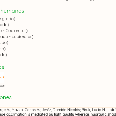
Investigador Superior
)
s humanos
)
e grado)
,
Investigador Independiente
)
rado)
 - Codirector)
sor Titular
,
Investigador Superior
)
rado - codirector)
ado
,
Investigador Independiente
)
rado)
do)
Investigador Principal
)
ado)
r Adjunto
,
Investigador Asistente
)
os
ar
,
Investigador Superior
)
Investigador Adjunto
)
pus
do
,
Investigador Independiente
)
iones
Independiente
)
rge A.; Mazza, Carlos A.; Jeréz, Damián Nicolás; Biruk, Lucía N.; Jofr
o
,
Investigador Adjunto
)
e acclimation is mediated by light quality whereas hydraulic shade