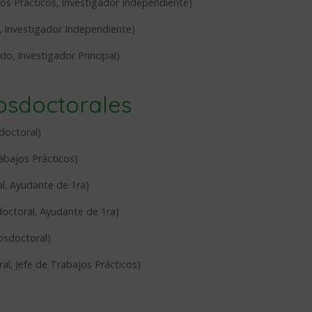
jos Prácticos
,
Investigador Independiente
)
,
Investigador Independiente
)
ado
,
Investigador Principal
)
osdoctorales
doctoral
)
abajos Prácticos
)
l
,
Ayudante de 1ra
)
octoral
,
Ayudante de 1ra
)
osdoctoral
)
ral
,
Jefe de Trabajos Prácticos
)