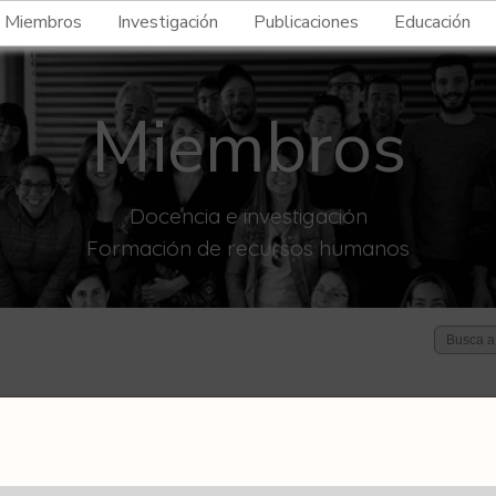
Miembros
Investigación
Publicaciones
Educación
Miembros
Docencia e investigación
Formación de recursos humanos
celo
(
Profesor Adjunto
,
Investigador Independiente
)